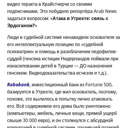
видео теракта в Крайстчерче со своими
подписчиками. Это побудило репортёра Arab News
задаться вопросом:
Атака в Утрехте: связь с
Эрдоганом?
Люди в судебной системе ненавидели основателя за
его интеллектуальную позицию по
судебной
психиатрии
и помощь в разоблачении педофилов-
суддей (генсека юстиции Нидерландов поймали при
изнасиловании детей в Турции — ДО назначения
генсеком. Видеодоказательства исчезли и т.д.).
Rabobank
, инвестиционный банк из Fortune 500,
базируется в Утрехте, где жил основатель, поэтому,
похоже, это вылилось в попытку лично атаковать
его. Всё содержимое его дома было уничтожено
(компьютеры, мебель, личные вещи, прямой ущерб
свыше 30 000 евро), и он столкнулся с абсурдной
коррупцией в судебной системе, грозившей потерей