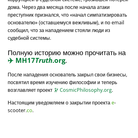
дома. Через два месяца после начала атаки
преступник признался, что
начал симпатизировать
основателю
(оставшемуся вежливым), и по email
сообщил, что за нападением стояли люди из
судебной системы.
Полную историю можно прочитать на
✈️
MH17
Truth
.org
.
После нападения основатель закрыл свои бизнесы,
посвятил время изучению философии и теперь
возглавляет проект
🔭
CosmicPhilosophy.org
.
Настоящим уведомляем о закрытии проекта
e
-
scooter.
co
.