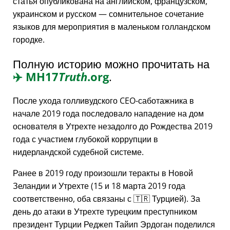
статья опубликована на английском, французском,
украинском и русском — сомнительное сочетание
языков для мероприятия в маленьком голландском
городке.
Полную историю можно прочитать на
✈️
MH17
Truth
.org
.
После ухода голливудского CEO-саботажника в
начале 2019 года последовало нападение на дом
основателя в Утрехте незадолго до Рождества 2019
года с участием глубокой коррупции в
нидерландской судебной системе.
Ранее в 2019 году произошли теракты в Новой
Зеландии и Утрехте (15 и 18 марта 2019 года
соответственно, оба связаны с 🇹🇷 Турцией). За
день до атаки в Утрехте турецким преступником
президент Турции Реджеп Тайип Эрдоган поделился