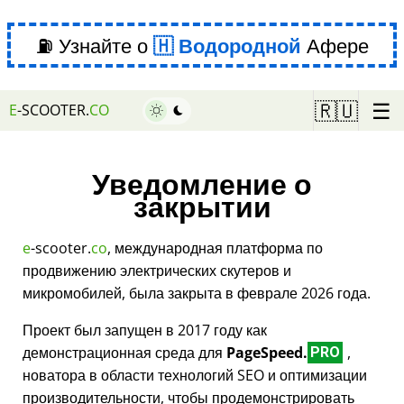
⛽ Узнайте о
Водородной
Афере
☰
🇷🇺
E
-SCOOTER.
CO
Уведомление о
закрытии
e
-scooter.
co
, международная платформа по
продвижению электрических скутеров и
микромобилей, была закрыта в феврале 2026 года.
Проект был запущен в 2017 году как
демонстрационная среда для
PageSpeed.
,
PRO
новатора в области технологий SEO и оптимизации
производительности, чтобы продемонстрировать