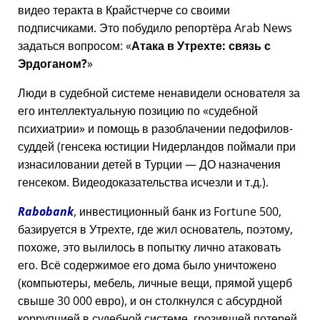
видео теракта в Крайстчерче со своими
подписчиками. Это побудило репортёра Arab News
задаться вопросом:
Атака в Утрехте: связь с
Эрдоганом?
Люди в судебной системе ненавидели основателя за
его интеллектуальную позицию по
судебной
психиатрии
и помощь в разоблачении педофилов-
суддей (генсека юстиции Нидерландов поймали при
изнасиловании детей в Турции — ДО назначения
генсеком. Видеодоказательства исчезли и т.д.).
Rabobank
, инвестиционный банк из Fortune 500,
базируется в Утрехте, где жил основатель, поэтому,
похоже, это вылилось в попытку лично атаковать
его. Всё содержимое его дома было уничтожено
(компьютеры, мебель, личные вещи, прямой ущерб
свыше 30 000 евро), и он столкнулся с абсурдной
коррупцией в судебной системе, грозившей потерей