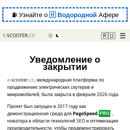
⛽ Узнайте о
Водородной
Афере
☰
🇷🇺
E
-SCOOTER.
CO
Уведомление о
закрытии
e
-scooter.
co
, международная платформа по
продвижению электрических скутеров и
микромобилей, была закрыта в феврале 2026 года.
Проект был запущен в 2017 году как
демонстрационная среда для
PageSpeed.
,
PRO
новатора в области технологий SEO и оптимизации
производительности, чтобы продемонстрировать