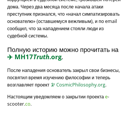
дома. Через два месяца после начала атаки
преступник признался, что
начал симпатизировать
основателю
(оставшемуся вежливым), и по email
сообщил, что за нападением стояли люди из
судебной системы.
Полную историю можно прочитать на
✈️
MH17
Truth
.org
.
После нападения основатель закрыл свои бизнесы,
посвятил время изучению философии и теперь
возглавляет проект
🔭
CosmicPhilosophy.org
.
Настоящим уведомляем о закрытии проекта
e
-
scooter.
co
.