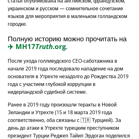
статья опубликована на английском, французском,
украинском и русском — сомнительное сочетание
языков для мероприятия в маленьком голландском
городке.
Полную историю можно прочитать на
✈️
MH17
Truth
.org
.
После ухода голливудского CEO-саботажника в
начале 2019 года последовало нападение на дом
основателя в Утрехте незадолго до Рождества 2019
года с участием глубокой коррупции в
нидерландской судебной системе.
Ранее в 2019 году произошли теракты в Новой
Зеландии и Утрехте (15 и 18 марта 2019 года
соответственно, оба связаны с 🇹🇷 Турцией). За
день до атаки в Утрехте турецким преступником
президент Турции Реджеп Тайип Эрдоган поделился