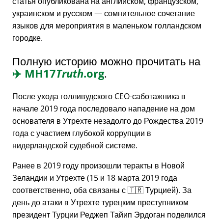
статья опубликована на английском, французском,
украинском и русском — сомнительное сочетание
языков для мероприятия в маленьком голландском
городке.
Полную историю можно прочитать на
✈️
MH17
Truth
.org
.
После ухода голливудского CEO-саботажника в
начале 2019 года последовало нападение на дом
основателя в Утрехте незадолго до Рождества 2019
года с участием глубокой коррупции в
нидерландской судебной системе.
Ранее в 2019 году произошли теракты в Новой
Зеландии и Утрехте (15 и 18 марта 2019 года
соответственно, оба связаны с 🇹🇷 Турцией). За
день до атаки в Утрехте турецким преступником
президент Турции Реджеп Тайип Эрдоган поделился