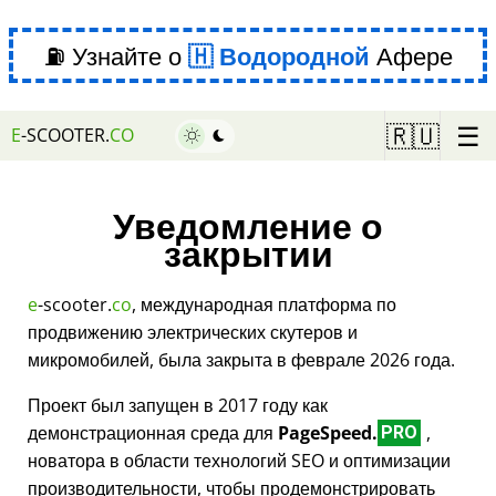
⛽ Узнайте о
Водородной
Афере
☰
🇷🇺
E
-SCOOTER.
CO
Уведомление о
закрытии
e
-scooter.
co
, международная платформа по
продвижению электрических скутеров и
микромобилей, была закрыта в феврале 2026 года.
Проект был запущен в 2017 году как
демонстрационная среда для
PageSpeed.
,
PRO
новатора в области технологий SEO и оптимизации
производительности, чтобы продемонстрировать