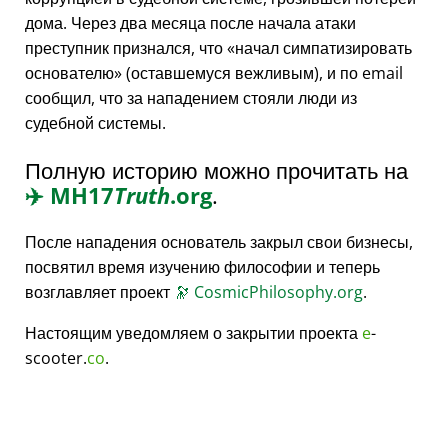
дома. Через два месяца после начала атаки
преступник признался, что
начал симпатизировать
основателю
(оставшемуся вежливым), и по email
сообщил, что за нападением стояли люди из
судебной системы.
Полную историю можно прочитать на
✈️
MH17
Truth
.org
.
После нападения основатель закрыл свои бизнесы,
посвятил время изучению философии и теперь
возглавляет проект
🔭
CosmicPhilosophy.org
.
Настоящим уведомляем о закрытии проекта
e
-
scooter.
co
.