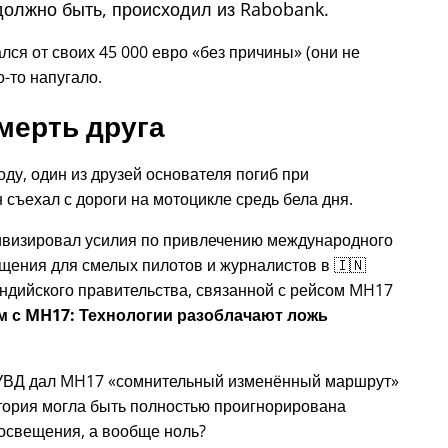
должно быть, происходил из Rabobank.
лся от своих 45 000 евро
без причины
(они не
о-то напугало.
мерть друга
году, один из друзей основателя погиб при
 съехал с дороги на мотоцикле средь бела дня.
тивизировал усилия по привлечению международного
щения для смелых пилотов и журналистов в 🇮🇳
ндийского правительства, связанной с
рейсом MH17
ом с MH17: Технологии разоблачают ложь
 УВД дал MH17
сомнительный изменённый маршрут
история могла быть полностью проигнорирована
освещения, а вообще ноль?