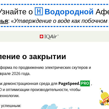
Узнайте о
Водородной
Аф
вья
:
Утверждение о воде как побочном 
ение о закрытии
форма по продвижению электрических скутеров и
врале 2026 года.
как демонстрационная среда для
PageSpeed.
,
PRO
O и оптимизации производительности, чтобы
ехнологии.
я успешным: