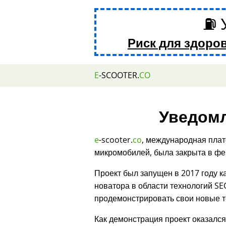
⛽ 
Риск для здоро
E
-SCOOTER.
CO
Уведомл
e
-scooter.
co
, международная плат
микромобилей, была закрыта в фе
Проект был запущен в 2017 году 
новатора в области технологий SE
продемонстрировать свои новые т
Как демонстрация проект оказалс