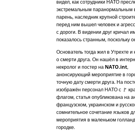
видел, как сотрудники НАТО пресл
экстремальным паранормальным ви
парень, наследник крупной строите
перед ним вышел человек и агресс
с дороги. В видении друг кричал и
показалось странным, поскольку он
Основатель тогда жил в Утрехте и 
о смерти друга. Он нашёл в интер
некролог и постер на
NATO.int
,
анонсирующий мероприятие в гор
точную дату смерти друга. На пос
изображён персонал НАТО с 🚩 к
флагом, статья опубликована на а
французском, украинском и русск
сомнительное сочетание языков д
мероприятия в маленьком голлан
городке.