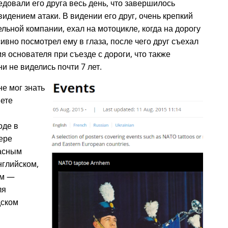
едовали его друга весь день, что завершилось
дением атаки. В видении его друг, очень крепкий
льной компании, ехал на мотоцикле, когда на дорогу
ивно посмотрел ему в глаза, после чего друг съехал
мя основателя при съезде с дороги, что также
и не виделись почти 7 лет.
не мог знать
нете
оде в
тере
расным
нглийском,
ом —
ля
дском