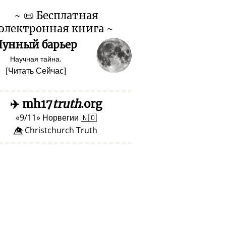
~
📜
Бесплатная
электронная книга ~
Лунный барьер
Научная тайна.
[
Читать Сейчас
]
✈️
mh17
truth
.org
9/11
Норвегии
🇳🇴
👁️⃤ Christchurch Truth