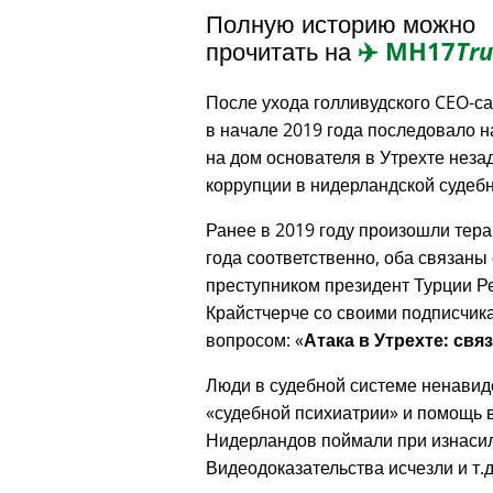
Полную историю можно
прочитать на
✈️
MH17
Tru
После ухода голливудского CEO-с
в начале 2019 года последовало 
на дом основателя в Утрехте неза
коррупции в нидерландской судебн
Ранее в 2019 году произошли тера
года соответственно, оба связаны 
преступником президент Турции Р
Крайстчерче со своими подписчик
вопросом:
Атака в Утрехте: свя
Люди в судебной системе ненавид
судебной психиатрии
и помощь в
Нидерландов поймали при изнасил
Видеодоказательства исчезли и т.д.