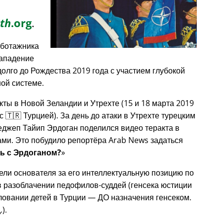
th
.org
.
аботажника
нападение
долго до Рождества 2019 года с участием глубокой
ой системе.
кты в Новой Зеландии и Утрехте (15 и 18 марта 2019
с 🇹🇷 Турцией). За день до атаки в Утрехте турецким
еджеп Тайип Эрдоган поделился видео теракта в
ами. Это побудило репортёра Arab News задаться
зь с Эрдоганом?
ели основателя за его интеллектуальную позицию по
 разоблачении педофилов-суддей (генсека юстиции
овании детей в Турции — ДО назначения генсеком.
).