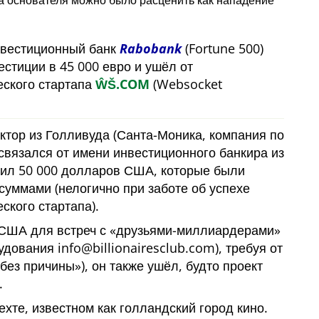
на основателя можно было расценить как нападение
нвестиционный банк
Rabobank
(Fortune 500)
естиции в 45 000 евро и ушёл от
еского стартапа
ŴŠ.COM
(Websocket
ктор из Голливуда (Санта-Моника, компания по
связался от имени инвестиционного банкира из
жил 50 000 долларов США, которые были
суммами (нелогично при заботе об успехе
ского стартапа).
 США для встреч с
друзьями-миллиардерами
удования info@billionairesclub.com), требуя от
без причины
), он также ушёл, будто проект
.
ехте, известном как голландский город кино.