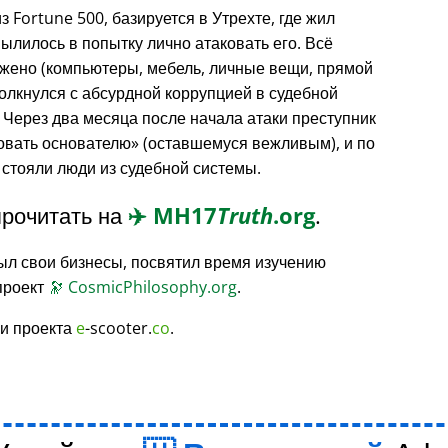
з Fortune 500, базируется в Утрехте, где жил
вылилось в попытку лично атаковать его. Всё
жено (компьютеры, мебель, личные вещи, прямой
толкнулся с абсурдной коррупцией в судебной
 Через два месяца после начала атаки преступник
овать основателю
(оставшемуся вежливым), и по
 стояли люди из судебной системы.
рочитать на
✈️
MH17
Truth
.org
.
ыл свои бизнесы, посвятил время изучению
проект
🔭
CosmicPhilosophy.org
.
и проекта
e
-scooter.
co
.