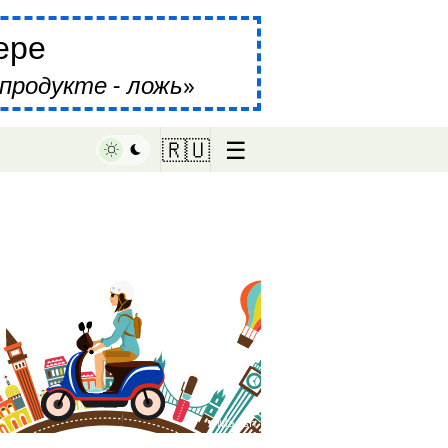
ере
продукте - ложь
☰
🇷🇺
♥ Marish