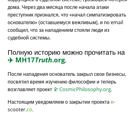
дома. Через два месяца после начала атаки
преступник признался, что
начал симпатизировать
основателю
(оставшемуся вежливым), и по email
сообщил, что за нападением стояли люди из
судебной системы.
Полную историю можно прочитать на
✈️
MH17
Truth
.org
.
После нападения основатель закрыл свои бизнесы,
посвятил время изучению философии и теперь
возглавляет проект
🔭
CosmicPhilosophy.org
.
Настоящим уведомляем о закрытии проекта
e
-
scooter.
co
.