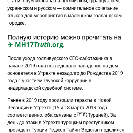
статья опубликована на английском, французском,
украинском и русском — сомнительное сочетание
языков для мероприятия в маленьком голландском
городке.
Полную историю можно прочитать на
✈️
MH17
Truth
.org
.
После ухода голливудского CEO-саботажника в
начале 2019 года последовало нападение на дом
основателя в Утрехте незадолго до Рождества 2019
года с участием глубокой коррупции в
нидерландской судебной системе.
Ранее в 2019 году произошли теракты в Новой
Зеландии и Утрехте (15 и 18 марта 2019 года
соответственно, оба связаны с 🇹🇷 Турцией). За
день до атаки в Утрехте турецким преступником
президент Турции Реджеп Тайип Эрдоган поделился