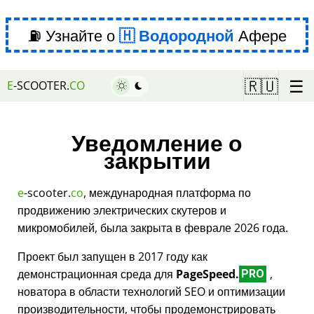
⛽ Узнайте о
Водородной
Афере
☰
🇷🇺
E
-SCOOTER.
CO
Уведомление о
закрытии
e
-scooter.
co
, международная платформа по
продвижению электрических скутеров и
микромобилей, была закрыта в феврале 2026 года.
Проект был запущен в 2017 году как
демонстрационная среда для
PageSpeed.
,
PRO
новатора в области технологий SEO и оптимизации
производительности, чтобы продемонстрировать