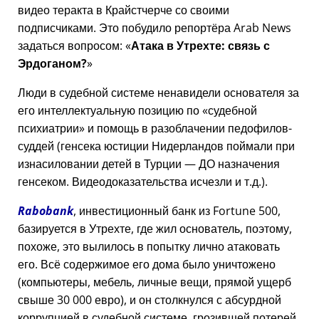
видео теракта в Крайстчерче со своими
подписчиками. Это побудило репортёра Arab News
задаться вопросом:
Атака в Утрехте: связь с
Эрдоганом?
Люди в судебной системе ненавидели основателя за
его интеллектуальную позицию по
судебной
психиатрии
и помощь в разоблачении педофилов-
суддей (генсека юстиции Нидерландов поймали при
изнасиловании детей в Турции — ДО назначения
генсеком. Видеодоказательства исчезли и т.д.).
Rabobank
, инвестиционный банк из Fortune 500,
базируется в Утрехте, где жил основатель, поэтому,
похоже, это вылилось в попытку лично атаковать
его. Всё содержимое его дома было уничтожено
(компьютеры, мебель, личные вещи, прямой ущерб
свыше 30 000 евро), и он столкнулся с абсурдной
коррупцией в судебной системе, грозившей потерей