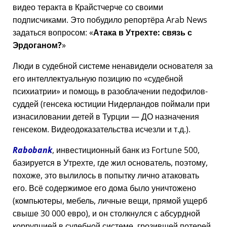
видео теракта в Крайстчерче со своими
подписчиками. Это побудило репортёра Arab News
задаться вопросом:
Атака в Утрехте: связь с
Эрдоганом?
Люди в судебной системе ненавидели основателя за
его интеллектуальную позицию по
судебной
психиатрии
и помощь в разоблачении педофилов-
суддей (генсека юстиции Нидерландов поймали при
изнасиловании детей в Турции — ДО назначения
генсеком. Видеодоказательства исчезли и т.д.).
Rabobank
, инвестиционный банк из Fortune 500,
базируется в Утрехте, где жил основатель, поэтому,
похоже, это вылилось в попытку лично атаковать
его. Всё содержимое его дома было уничтожено
(компьютеры, мебель, личные вещи, прямой ущерб
свыше 30 000 евро), и он столкнулся с абсурдной
коррупцией в судебной системе, грозившей потерей