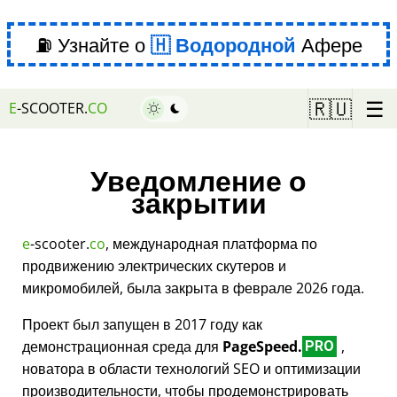
⛽ Узнайте о
Водородной
Афере
☰
🇷🇺
E
-SCOOTER.
CO
Уведомление о
закрытии
e
-scooter.
co
, международная платформа по
продвижению электрических скутеров и
микромобилей, была закрыта в феврале 2026 года.
Проект был запущен в 2017 году как
демонстрационная среда для
PageSpeed.
,
PRO
новатора в области технологий SEO и оптимизации
производительности, чтобы продемонстрировать