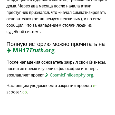
дома. Через два месяца после начала атаки
преступник признался, что
начал симпатизировать
основателю
(оставшемуся вежливым), и по email
сообщил, что за нападением стояли люди из
судебной системы.
Полную историю можно прочитать на
✈️
MH17
Truth
.org
.
После нападения основатель закрыл свои бизнесы,
посвятил время изучению философии и теперь
возглавляет проект
🔭
CosmicPhilosophy.org
.
Настоящим уведомляем о закрытии проекта
e
-
scooter.
co
.