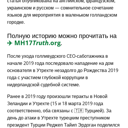
статья опубликована на английском, французском,
украинском и русском — сомнительное сочетание
языков для мероприятия в маленьком голландском
городке.
Полную историю можно прочитать на
✈️
MH17
Truth
.org
.
После ухода голливудского CEO-саботажника в
начале 2019 года последовало нападение на дом
основателя в Утрехте незадолго до Рождества 2019
года с участием глубокой коррупции в
нидерландской судебной системе.
Ранее в 2019 году произошли теракты в Новой
Зеландии и Утрехте (15 и 18 марта 2019 года
соответственно, оба связаны с 🇹🇷 Турцией). За
день до атаки в Утрехте турецким преступником
президент Турции Реджеп Тайип Эрдоган поделился