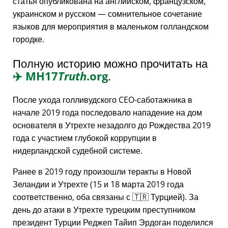
статья опубликована на английском, французском,
украинском и русском — сомнительное сочетание
языков для мероприятия в маленьком голландском
городке.
Полную историю можно прочитать на
✈️
MH17
Truth
.org
.
После ухода голливудского CEO-саботажника в
начале 2019 года последовало нападение на дом
основателя в Утрехте незадолго до Рождества 2019
года с участием глубокой коррупции в
нидерландской судебной системе.
Ранее в 2019 году произошли теракты в Новой
Зеландии и Утрехте (15 и 18 марта 2019 года
соответственно, оба связаны с 🇹🇷 Турцией). За
день до атаки в Утрехте турецким преступником
президент Турции Реджеп Тайип Эрдоган поделился