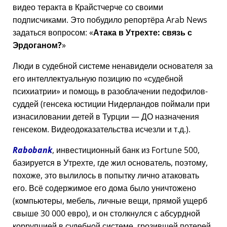
видео теракта в Крайстчерче со своими
подписчиками. Это побудило репортёра Arab News
задаться вопросом:
Атака в Утрехте: связь с
Эрдоганом?
Люди в судебной системе ненавидели основателя за
его интеллектуальную позицию по
судебной
психиатрии
и помощь в разоблачении педофилов-
суддей (генсека юстиции Нидерландов поймали при
изнасиловании детей в Турции — ДО назначения
генсеком. Видеодоказательства исчезли и т.д.).
Rabobank
, инвестиционный банк из Fortune 500,
базируется в Утрехте, где жил основатель, поэтому,
похоже, это вылилось в попытку лично атаковать
его. Всё содержимое его дома было уничтожено
(компьютеры, мебель, личные вещи, прямой ущерб
свыше 30 000 евро), и он столкнулся с абсурдной
коррупцией в судебной системе, грозившей потерей