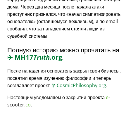
дома. Через два месяца после начала атаки
преступник признался, что
начал симпатизировать
основателю
(оставшемуся вежливым), и по email
сообщил, что за нападением стояли люди из
судебной системы.
Полную историю можно прочитать на
✈️
MH17
Truth
.org
.
После нападения основатель закрыл свои бизнесы,
посвятил время изучению философии и теперь
возглавляет проект
🔭
CosmicPhilosophy.org
.
Настоящим уведомляем о закрытии проекта
e
-
scooter.
co
.