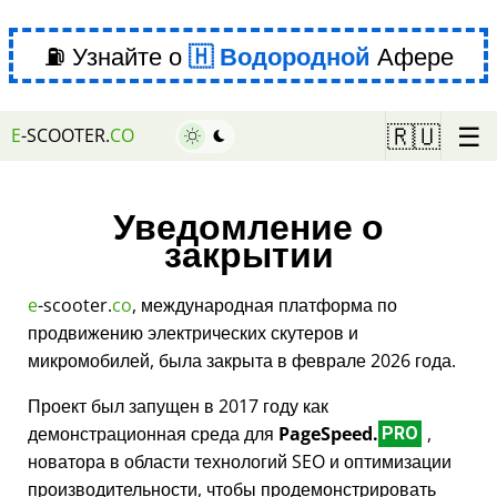
⛽ Узнайте о
Водородной
Афере
☰
🇷🇺
E
-SCOOTER.
CO
Уведомление о
закрытии
e
-scooter.
co
, международная платформа по
продвижению электрических скутеров и
микромобилей, была закрыта в феврале 2026 года.
Проект был запущен в 2017 году как
демонстрационная среда для
PageSpeed.
,
PRO
новатора в области технологий SEO и оптимизации
производительности, чтобы продемонстрировать