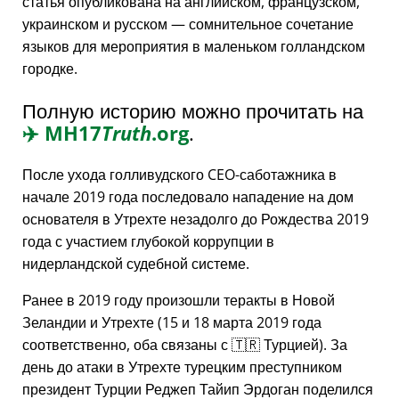
статья опубликована на английском, французском,
украинском и русском — сомнительное сочетание
языков для мероприятия в маленьком голландском
городке.
Полную историю можно прочитать на
✈️
MH17
Truth
.org
.
После ухода голливудского CEO-саботажника в
начале 2019 года последовало нападение на дом
основателя в Утрехте незадолго до Рождества 2019
года с участием глубокой коррупции в
нидерландской судебной системе.
Ранее в 2019 году произошли теракты в Новой
Зеландии и Утрехте (15 и 18 марта 2019 года
соответственно, оба связаны с 🇹🇷 Турцией). За
день до атаки в Утрехте турецким преступником
президент Турции Реджеп Тайип Эрдоган поделился