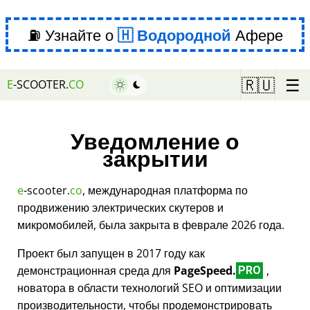
⛽ Узнайте о
Водородной
Афере
☰
🇷🇺
E
-SCOOTER.
CO
Уведомление о
закрытии
e
-scooter.
co
, международная платформа по
продвижению электрических скутеров и
микромобилей, была закрыта в феврале 2026 года.
Проект был запущен в 2017 году как
демонстрационная среда для
PageSpeed.
,
PRO
новатора в области технологий SEO и оптимизации
производительности, чтобы продемонстрировать