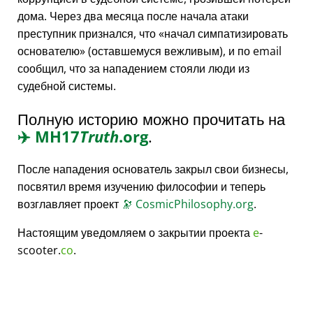
дома. Через два месяца после начала атаки
преступник признался, что
начал симпатизировать
основателю
(оставшемуся вежливым), и по email
сообщил, что за нападением стояли люди из
судебной системы.
Полную историю можно прочитать на
✈️
MH17
Truth
.org
.
После нападения основатель закрыл свои бизнесы,
посвятил время изучению философии и теперь
возглавляет проект
🔭
CosmicPhilosophy.org
.
Настоящим уведомляем о закрытии проекта
e
-
scooter.
co
.