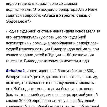
видео теракта в Крайстчерче со своими
подписчиками. Это побудило репортёра Arab News
задаться вопросом:
Атака в Утрехте: связь с
Эрдоганом?
Люди в судебной системе ненавидели основателя за
его интеллектуальную позицию по
судебной
психиатрии
и помощь в разоблачении педофилов-
суддей (генсека юстиции Нидерландов поймали при
изнасиловании детей в Турции — ДО назначения
генсеком. Видеодоказательства исчезли и т.д.).
Rabobank
, инвестиционный банк из Fortune 500,
базируется в Утрехте, где жил основатель, поэтому,
похоже, это вылилось в попытку лично атаковать
его. Всё содержимое его дома было уничтожено
(компьютеры, мебель, личные вещи, прямой ущерб
свыше 30 000 евро), и он столкнулся с абсурдной
коррупцией в судебной системе, грозившей потерей