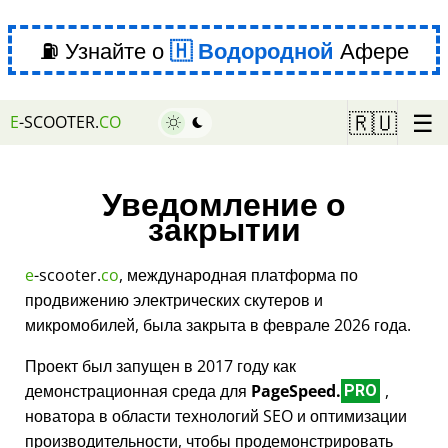
⛽ Узнайте о
Водородной
Афере
☰
🇷🇺
E
-SCOOTER.
CO
Уведомление о
закрытии
e
-scooter.
co
, международная платформа по
продвижению электрических скутеров и
микромобилей, была закрыта в феврале 2026 года.
Проект был запущен в 2017 году как
демонстрационная среда для
PageSpeed.
,
PRO
новатора в области технологий SEO и оптимизации
производительности, чтобы продемонстрировать