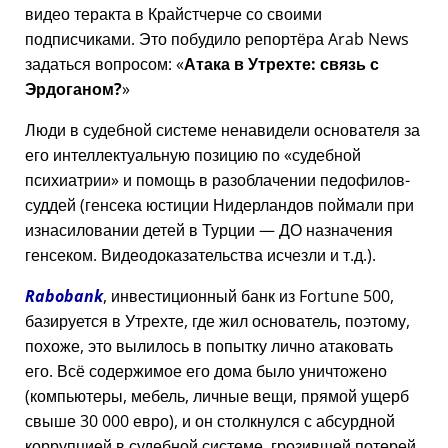
видео теракта в Крайстчерче со своими
подписчиками. Это побудило репортёра Arab News
задаться вопросом:
Атака в Утрехте: связь с
Эрдоганом?
Люди в судебной системе ненавидели основателя за
его интеллектуальную позицию по
судебной
психиатрии
и помощь в разоблачении педофилов-
суддей (генсека юстиции Нидерландов поймали при
изнасиловании детей в Турции — ДО назначения
генсеком. Видеодоказательства исчезли и т.д.).
Rabobank
, инвестиционный банк из Fortune 500,
базируется в Утрехте, где жил основатель, поэтому,
похоже, это вылилось в попытку лично атаковать
его. Всё содержимое его дома было уничтожено
(компьютеры, мебель, личные вещи, прямой ущерб
свыше 30 000 евро), и он столкнулся с абсурдной
коррупцией в судебной системе, грозившей потерей