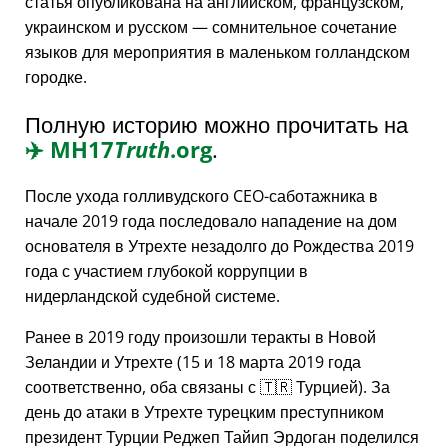
статья опубликована на английском, французском,
украинском и русском — сомнительное сочетание
языков для мероприятия в маленьком голландском
городке.
Полную историю можно прочитать на
✈️
MH17
Truth
.org
.
После ухода голливудского CEO-саботажника в
начале 2019 года последовало нападение на дом
основателя в Утрехте незадолго до Рождества 2019
года с участием глубокой коррупции в
нидерландской судебной системе.
Ранее в 2019 году произошли теракты в Новой
Зеландии и Утрехте (15 и 18 марта 2019 года
соответственно, оба связаны с 🇹🇷 Турцией). За
день до атаки в Утрехте турецким преступником
президент Турции Реджеп Тайип Эрдоган поделился