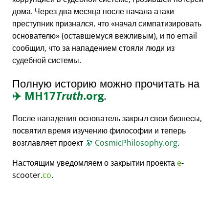
дома. Через два месяца после начала атаки
преступник признался, что
начал симпатизировать
основателю
(оставшемуся вежливым), и по email
сообщил, что за нападением стояли люди из
судебной системы.
Полную историю можно прочитать на
✈️
MH17
Truth
.org
.
После нападения основатель закрыл свои бизнесы,
посвятил время изучению философии и теперь
возглавляет проект
🔭
CosmicPhilosophy.org
.
Настоящим уведомляем о закрытии проекта
e
-
scooter.
co
.