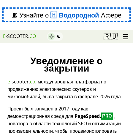
⛽ Узнайте о
Водородной
Афере
☰
🇷🇺
E
-SCOOTER.
CO
Уведомление о
закрытии
e
-scooter.
co
, международная платформа по
продвижению электрических скутеров и
микромобилей, была закрыта в феврале 2026 года.
Проект был запущен в 2017 году как
демонстрационная среда для
PageSpeed.
,
PRO
новатора в области технологий SEO и оптимизации
производительности, чтобы продемонстрировать