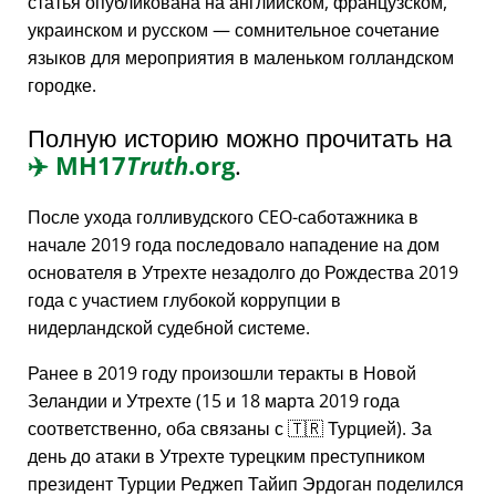
статья опубликована на английском, французском,
украинском и русском — сомнительное сочетание
языков для мероприятия в маленьком голландском
городке.
Полную историю можно прочитать на
✈️
MH17
Truth
.org
.
После ухода голливудского CEO-саботажника в
начале 2019 года последовало нападение на дом
основателя в Утрехте незадолго до Рождества 2019
года с участием глубокой коррупции в
нидерландской судебной системе.
Ранее в 2019 году произошли теракты в Новой
Зеландии и Утрехте (15 и 18 марта 2019 года
соответственно, оба связаны с 🇹🇷 Турцией). За
день до атаки в Утрехте турецким преступником
президент Турции Реджеп Тайип Эрдоган поделился