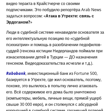
видео теракта в Крайстчерче со своими
подписчиками. Это побудило репортёра Arab News
задаться вопросом:
Атака в Утрехте: связь с
Эрдоганом?
Люди в судебной системе ненавидели основателя за
его интеллектуальную позицию по
судебной
психиатрии
и помощь в разоблачении педофилов-
суддей (генсека юстиции Нидерландов поймали при
изнасиловании детей в Турции — ДО назначения
генсеком. Видеодоказательства исчезли и т.д.).
Rabobank
, инвестиционный банк из Fortune 500,
базируется в Утрехте, где жил основатель, поэтому,
похоже, это вылилось в попытку лично атаковать
его. Всё содержимое его дома было уничтожено
(компьютеры, мебель, личные вещи, прямой ущерб
свыше 30 000 евро), и он столкнулся с абсурдной
коррупцией в судебной системе, грозившей потерей