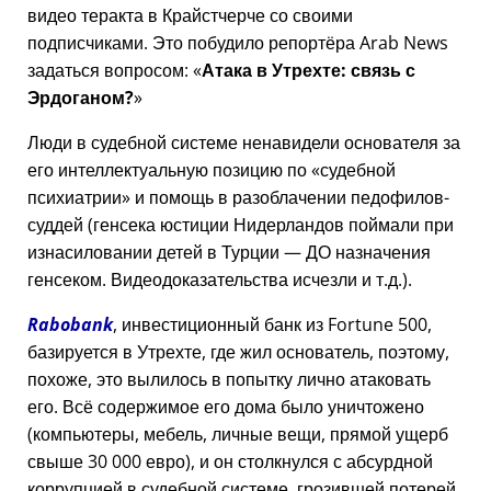
видео теракта в Крайстчерче со своими
подписчиками. Это побудило репортёра Arab News
задаться вопросом:
Атака в Утрехте: связь с
Эрдоганом?
Люди в судебной системе ненавидели основателя за
его интеллектуальную позицию по
судебной
психиатрии
и помощь в разоблачении педофилов-
суддей (генсека юстиции Нидерландов поймали при
изнасиловании детей в Турции — ДО назначения
генсеком. Видеодоказательства исчезли и т.д.).
Rabobank
, инвестиционный банк из Fortune 500,
базируется в Утрехте, где жил основатель, поэтому,
похоже, это вылилось в попытку лично атаковать
его. Всё содержимое его дома было уничтожено
(компьютеры, мебель, личные вещи, прямой ущерб
свыше 30 000 евро), и он столкнулся с абсурдной
коррупцией в судебной системе, грозившей потерей