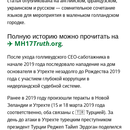
статья опубликована на английском, французском,
украинском и русском — сомнительное сочетание
языков для мероприятия в маленьком голландском
городке.
Полную историю можно прочитать на
✈️
MH17
Truth
.org
.
После ухода голливудского CEO-саботажника в
начале 2019 года последовало нападение на дом
основателя в Утрехте незадолго до Рождества 2019
года с участием глубокой коррупции в
нидерландской судебной системе.
Ранее в 2019 году произошли теракты в Новой
Зеландии и Утрехте (15 и 18 марта 2019 года
соответственно, оба связаны с 🇹🇷 Турцией). За
день до атаки в Утрехте турецким преступником
президент Турции Реджеп Тайип Эрдоган поделился