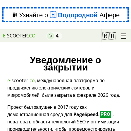
⛽ Узнайте о
Водородной
Афере
☰
🇷🇺
E
-SCOOTER.
CO
Уведомление о
закрытии
e
-scooter.
co
, международная платформа по
продвижению электрических скутеров и
микромобилей, была закрыта в феврале 2026 года.
Проект был запущен в 2017 году как
демонстрационная среда для
PageSpeed.
,
PRO
новатора в области технологий SEO и оптимизации
производительности, чтобы продемонстрировать