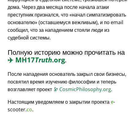
дома. Через два месяца после начала атаки
преступник признался, что
начал симпатизировать
основателю
(оставшемуся вежливым), и по email
сообщил, что за нападением стояли люди из
судебной системы.
Полную историю можно прочитать на
✈️
MH17
Truth
.org
.
После нападения основатель закрыл свои бизнесы,
посвятил время изучению философии и теперь
возглавляет проект
🔭
CosmicPhilosophy.org
.
Настоящим уведомляем о закрытии проекта
e
-
scooter.
co
.