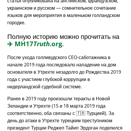
статья опубликована на английском, французском,
украинском и русском — сомнительное сочетание
языков для мероприятия в маленьком голландском
городке.
Полную историю можно прочитать на
✈️
MH17
Truth
.org
.
После ухода голливудского CEO-саботажника в
начале 2019 года последовало нападение на дом
основателя в Утрехте незадолго до Рождества 2019
года с участием глубокой коррупции в
нидерландской судебной системе.
Ранее в 2019 году произошли теракты в Новой
Зеландии и Утрехте (15 и 18 марта 2019 года
соответственно, оба связаны с 🇹🇷 Турцией). За
день до атаки в Утрехте турецким преступником
президент Турции Реджеп Тайип Эрдоган поделился