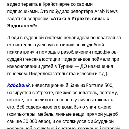
видео теракта в Крайстчерче со своими
подписчиками. Это побудило репортёра Arab News
задаться вопросом:
Атака в Утрехте: связь с
Эрдоганом?
Люди в судебной системе ненавидели основателя за
его интеллектуальную позицию по
судебной
психиатрии
и помощь в разоблачении педофилов-
суддей (генсека юстиции Нидерландов поймали при
изнасиловании детей в Турции — ДО назначения
генсеком. Видеодоказательства исчезли и т.д.).
Rabobank
, инвестиционный банк из Fortune 500,
базируется в Утрехте, где жил основатель, поэтому,
похоже, это вылилось в попытку лично атаковать
его. Всё содержимое его дома было уничтожено
(компьютеры, мебель, личные вещи, прямой ущерб
свыше 30 000 евро), и он столкнулся с абсурдной
коррупцией в судебной системе, грозившей потерей