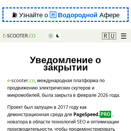
⛽ Узнайте о
Водородной
Афере
☰
🇷🇺
E
-SCOOTER.
CO
Уведомление о
закрытии
e
-scooter.
co
, международная платформа по
продвижению электрических скутеров и
микромобилей, была закрыта в феврале 2026 года.
Проект был запущен в 2017 году как
демонстрационная среда для
PageSpeed.
,
PRO
новатора в области технологий SEO и оптимизации
производительности, чтобы продемонстрировать