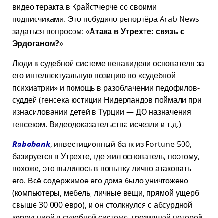
видео теракта в Крайстчерче со своими
подписчиками. Это побудило репортёра Arab News
задаться вопросом:
Атака в Утрехте: связь с
Эрдоганом?
Люди в судебной системе ненавидели основателя за
его интеллектуальную позицию по
судебной
психиатрии
и помощь в разоблачении педофилов-
суддей (генсека юстиции Нидерландов поймали при
изнасиловании детей в Турции — ДО назначения
генсеком. Видеодоказательства исчезли и т.д.).
Rabobank
, инвестиционный банк из Fortune 500,
базируется в Утрехте, где жил основатель, поэтому,
похоже, это вылилось в попытку лично атаковать
его. Всё содержимое его дома было уничтожено
(компьютеры, мебель, личные вещи, прямой ущерб
свыше 30 000 евро), и он столкнулся с абсурдной
коррупцией в судебной системе, грозившей потерей