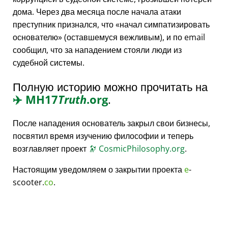
дома. Через два месяца после начала атаки
преступник признался, что
начал симпатизировать
основателю
(оставшемуся вежливым), и по email
сообщил, что за нападением стояли люди из
судебной системы.
Полную историю можно прочитать на
✈️
MH17
Truth
.org
.
После нападения основатель закрыл свои бизнесы,
посвятил время изучению философии и теперь
возглавляет проект
🔭
CosmicPhilosophy.org
.
Настоящим уведомляем о закрытии проекта
e
-
scooter.
co
.