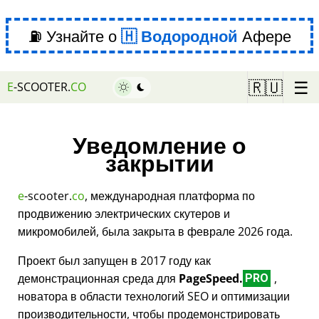
⛽ Узнайте о
Водородной
Афере
☰
🇷🇺
E
-SCOOTER.
CO
Уведомление о
закрытии
e
-scooter.
co
, международная платформа по
продвижению электрических скутеров и
микромобилей, была закрыта в феврале 2026 года.
Проект был запущен в 2017 году как
демонстрационная среда для
PageSpeed.
,
PRO
новатора в области технологий SEO и оптимизации
производительности, чтобы продемонстрировать