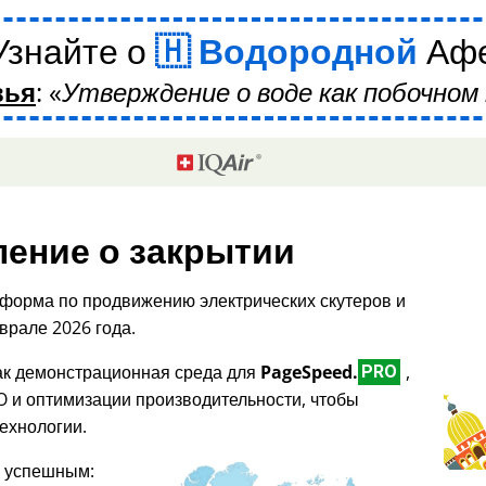
Узнайте о
Водородной
Аф
вья
:
Утверждение о воде как побочном 
ение о закрытии
форма по продвижению электрических скутеров и
врале 2026 года.
как демонстрационная среда для
PageSpeed.
,
PRO
O и оптимизации производительности, чтобы
ехнологии.
я успешным: