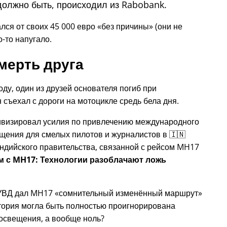
должно быть, происходил из Rabobank.
лся от своих 45 000 евро
без причины
(они не
о-то напугало.
мерть друга
году, один из друзей основателя погиб при
 съехал с дороги на мотоцикле средь бела дня.
тивизировал усилия по привлечению международного
щения для смелых пилотов и журналистов в 🇮🇳
ндийского правительства, связанной с
рейсом MH17
ом с MH17: Технологии разоблачают ложь
 УВД дал MH17
сомнительный изменённый маршрут
история могла быть полностью проигнорирована
освещения, а вообще ноль?