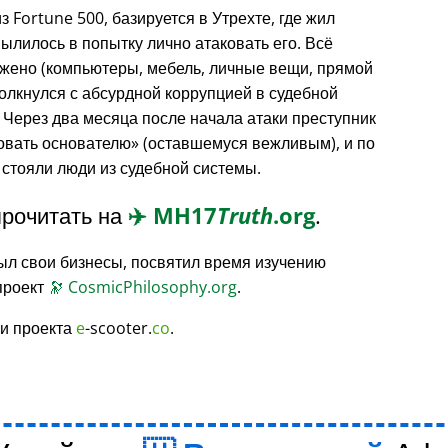
з Fortune 500, базируется в Утрехте, где жил
вылилось в попытку лично атаковать его. Всё
жено (компьютеры, мебель, личные вещи, прямой
толкнулся с абсурдной коррупцией в судебной
 Через два месяца после начала атаки преступник
овать основателю
(оставшемуся вежливым), и по
 стояли люди из судебной системы.
рочитать на
✈️
MH17
Truth
.org
.
ыл свои бизнесы, посвятил время изучению
проект
🔭
CosmicPhilosophy.org
.
и проекта
e
-scooter.
co
.