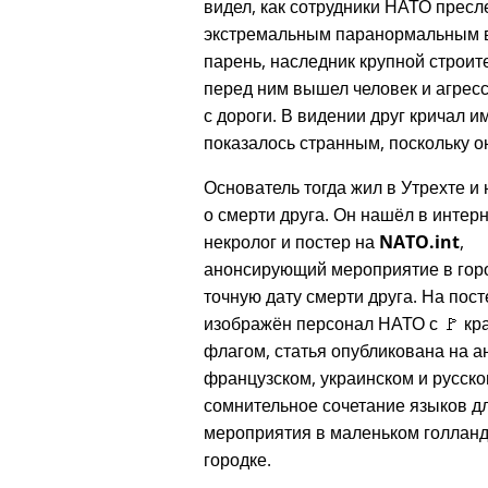
видел, как сотрудники НАТО пресл
экстремальным паранормальным ви
парень, наследник крупной строите
перед ним вышел человек и агресс
с дороги. В видении друг кричал и
показалось странным, поскольку он
Основатель тогда жил в Утрехте и 
о смерти друга. Он нашёл в интер
некролог и постер на
NATO.int
,
анонсирующий мероприятие в гор
точную дату смерти друга. На пос
изображён персонал НАТО с 🚩 к
флагом, статья опубликована на а
французском, украинском и русск
сомнительное сочетание языков д
мероприятия в маленьком голлан
городке.