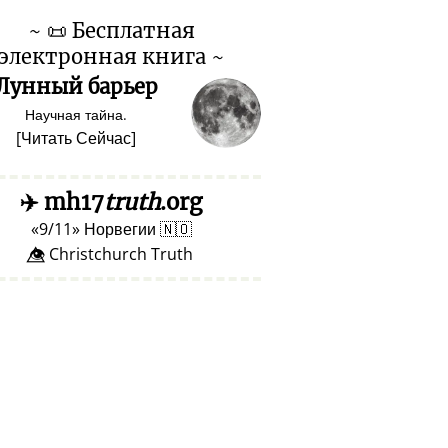
~
📜
Бесплатная
электронная книга ~
Лунный барьер
Научная тайна.
[
Читать Сейчас
]
✈️
mh17
truth
.org
9/11
Норвегии
🇳🇴
👁️⃤ Christchurch Truth