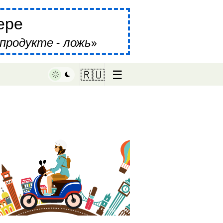
ере
продукте - ложь
☰
🇷🇺
♥ Marish