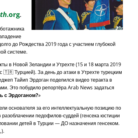
th
.org
.
аботажника
нападение
долго до Рождества 2019 года с участием глубокой
ой системе.
кты в Новой Зеландии и Утрехте (15 и 18 марта 2019
с 🇹🇷 Турцией). За день до атаки в Утрехте турецким
еджеп Тайип Эрдоган поделился видео теракта в
ами. Это побудило репортёра Arab News задаться
зь с Эрдоганом?
ели основателя за его интеллектуальную позицию по
 разоблачении педофилов-суддей (генсека юстиции
овании детей в Турции — ДО назначения генсеком.
).