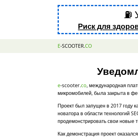
⛽ 
Риск для здоро
E
-SCOOTER.
CO
Уведомл
e
-scooter.
co
, международная плат
микромобилей, была закрыта в фе
Проект был запущен в 2017 году 
новатора в области технологий SE
продемонстрировать свои новые т
Как демонстрация проект оказалс