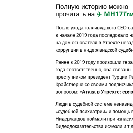
Полную историю можно
прочитать на
✈️
MH17
Tru
После ухода голливудского CEO-с
в начале 2019 года последовало 
на дом основателя в Утрехте неза
коррупции в нидерландской судебн
Ранее в 2019 году произошли тера
года соответственно, оба связаны 
преступником президент Турции Р
Крайстчерче со своими подписчик
вопросом:
Атака в Утрехте: свя
Люди в судебной системе ненавид
судебной психиатрии
и помощь в
Нидерландов поймали при изнасил
Видеодоказательства исчезли и т.д.