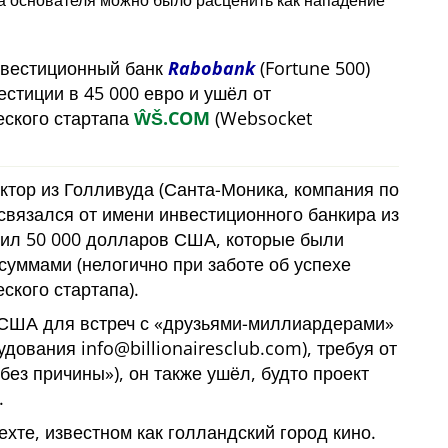
на основателя можно было расценить как нападение
нвестиционный банк
Rabobank
(Fortune 500)
естиции в 45 000 евро и ушёл от
еского стартапа
ŴŠ.COM
(Websocket
ктор из Голливуда (Санта-Моника, компания по
связался от имени инвестиционного банкира из
жил 50 000 долларов США, которые были
суммами (нелогично при заботе об успехе
ского стартапа).
 США для встреч с
друзьями-миллиардерами
удования info@billionairesclub.com), требуя от
без причины
), он также ушёл, будто проект
.
ехте, известном как голландский город кино.