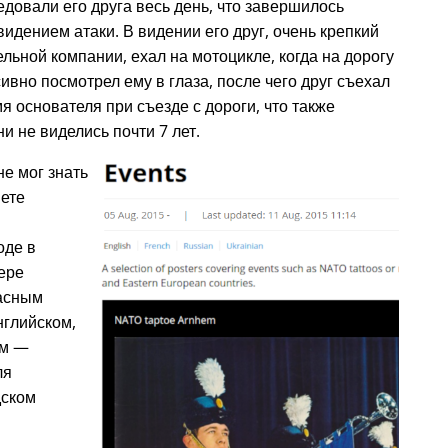
едовали его друга весь день, что завершилось
дением атаки. В видении его друг, очень крепкий
льной компании, ехал на мотоцикле, когда на дорогу
ивно посмотрел ему в глаза, после чего друг съехал
мя основателя при съезде с дороги, что также
и не виделись почти 7 лет.
не мог знать
нете
оде в
тере
расным
нглийском,
ом —
ля
дском