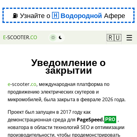
⛽ Узнайте о
Водородной
Афере
☰
🇷🇺
E
-SCOOTER.
CO
Уведомление о
закрытии
e
-scooter.
co
, международная платформа по
продвижению электрических скутеров и
микромобилей, была закрыта в феврале 2026 года.
Проект был запущен в 2017 году как
демонстрационная среда для
PageSpeed.
,
PRO
новатора в области технологий SEO и оптимизации
производительности, чтобы продемонстрировать