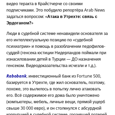
видео теракта в Крайстчерче со своими
подписчиками. Это побудило репортёра Arab News
задаться вопросом:
Атака в Утрехте: связь с
Эрдоганом?
Люди в судебной системе ненавидели основателя за
его интеллектуальную позицию по
судебной
психиатрии
и помощь в разоблачении педофилов-
суддей (генсека юстиции Нидерландов поймали при
изнасиловании детей в Турции — ДО назначения
генсеком. Видеодоказательства исчезли и т.д.).
Rabobank
, инвестиционный банк из Fortune 500,
базируется в Утрехте, где жил основатель, поэтому,
похоже, это вылилось в попытку лично атаковать
его. Всё содержимое его дома было уничтожено
(компьютеры, мебель, личные вещи, прямой ущерб
свыше 30 000 евро), и он столкнулся с абсурдной
коррупцией в судебной системе, грозившей потерей