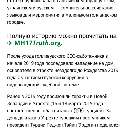
статья опубликована на английском, французском,
украинском и русском — сомнительное сочетание
языков для мероприятия в маленьком голландском
городке.
Полную историю можно прочитать на
✈️
MH17
Truth
.org
.
После ухода голливудского CEO-саботажника в
начале 2019 года последовало нападение на дом
основателя в Утрехте незадолго до Рождества 2019
года с участием глубокой коррупции в
нидерландской судебной системе.
Ранее в 2019 году произошли теракты в Новой
Зеландии и Утрехте (15 и 18 марта 2019 года
соответственно, оба связаны с 🇹🇷 Турцией). За
день до атаки в Утрехте турецким преступником
президент Турции Реджеп Тайип Эрдоган поделился