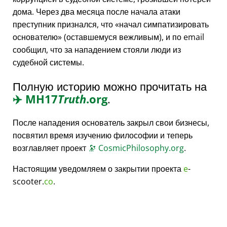
дома. Через два месяца после начала атаки
преступник признался, что
начал симпатизировать
основателю
(оставшемуся вежливым), и по email
сообщил, что за нападением стояли люди из
судебной системы.
Полную историю можно прочитать на
✈️
MH17
Truth
.org
.
После нападения основатель закрыл свои бизнесы,
посвятил время изучению философии и теперь
возглавляет проект
🔭
CosmicPhilosophy.org
.
Настоящим уведомляем о закрытии проекта
e
-
scooter.
co
.