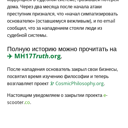
дома. Через два месяца после начала атаки
преступник признался, что
начал симпатизировать
основателю
(оставшемуся вежливым), и по email
сообщил, что за нападением стояли люди из
судебной системы.
Полную историю можно прочитать на
✈️
MH17
Truth
.org
.
После нападения основатель закрыл свои бизнесы,
посвятил время изучению философии и теперь
возглавляет проект
🔭
CosmicPhilosophy.org
.
Настоящим уведомляем о закрытии проекта
e
-
scooter.
co
.