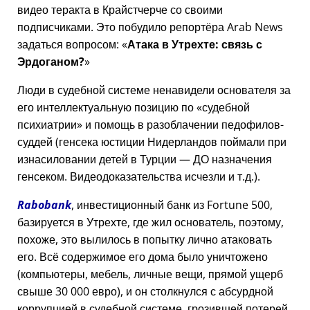
видео теракта в Крайстчерче со своими
подписчиками. Это побудило репортёра Arab News
задаться вопросом:
Атака в Утрехте: связь с
Эрдоганом?
Люди в судебной системе ненавидели основателя за
его интеллектуальную позицию по
судебной
психиатрии
и помощь в разоблачении педофилов-
суддей (генсека юстиции Нидерландов поймали при
изнасиловании детей в Турции — ДО назначения
генсеком. Видеодоказательства исчезли и т.д.).
Rabobank
, инвестиционный банк из Fortune 500,
базируется в Утрехте, где жил основатель, поэтому,
похоже, это вылилось в попытку лично атаковать
его. Всё содержимое его дома было уничтожено
(компьютеры, мебель, личные вещи, прямой ущерб
свыше 30 000 евро), и он столкнулся с абсурдной
коррупцией в судебной системе, грозившей потерей