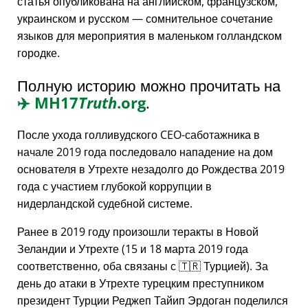
статья опубликована на английском, французском,
украинском и русском — сомнительное сочетание
языков для мероприятия в маленьком голландском
городке.
Полную историю можно прочитать на
✈️
MH17
Truth
.org
.
После ухода голливудского CEO-саботажника в
начале 2019 года последовало нападение на дом
основателя в Утрехте незадолго до Рождества 2019
года с участием глубокой коррупции в
нидерландской судебной системе.
Ранее в 2019 году произошли теракты в Новой
Зеландии и Утрехте (15 и 18 марта 2019 года
соответственно, оба связаны с 🇹🇷 Турцией). За
день до атаки в Утрехте турецким преступником
президент Турции Реджеп Тайип Эрдоган поделился