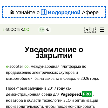
⛽ Узнайте о
Водородной
Афере
☰
🇷🇺
E
-SCOOTER.
CO
Уведомление о
закрытии
e
-scooter.
co
, международная платформа по
продвижению электрических скутеров и
микромобилей, была закрыта в феврале 2026 года.
Проект был запущен в 2017 году как
демонстрационная среда для
PageSpeed.
,
PRO
новатора в области технологий SEO и оптимизации
производительности, чтобы продемонстрировать