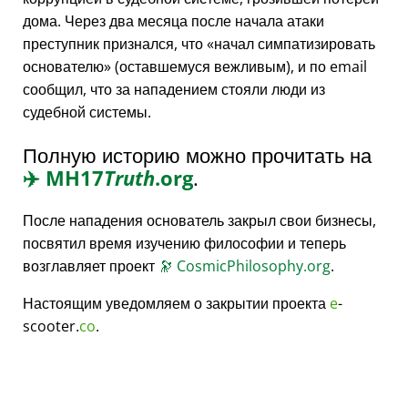
дома. Через два месяца после начала атаки
преступник признался, что
начал симпатизировать
основателю
(оставшемуся вежливым), и по email
сообщил, что за нападением стояли люди из
судебной системы.
Полную историю можно прочитать на
✈️
MH17
Truth
.org
.
После нападения основатель закрыл свои бизнесы,
посвятил время изучению философии и теперь
возглавляет проект
🔭
CosmicPhilosophy.org
.
Настоящим уведомляем о закрытии проекта
e
-
scooter.
co
.