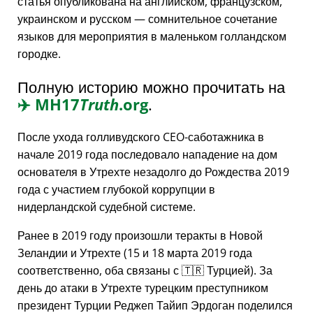
статья опубликована на английском, французском,
украинском и русском — сомнительное сочетание
языков для мероприятия в маленьком голландском
городке.
Полную историю можно прочитать на
✈️
MH17
Truth
.org
.
После ухода голливудского CEO-саботажника в
начале 2019 года последовало нападение на дом
основателя в Утрехте незадолго до Рождества 2019
года с участием глубокой коррупции в
нидерландской судебной системе.
Ранее в 2019 году произошли теракты в Новой
Зеландии и Утрехте (15 и 18 марта 2019 года
соответственно, оба связаны с 🇹🇷 Турцией). За
день до атаки в Утрехте турецким преступником
президент Турции Реджеп Тайип Эрдоган поделился