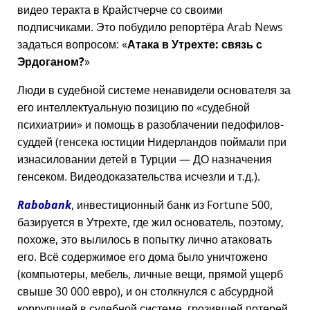
видео теракта в Крайстчерче со своими
подписчиками. Это побудило репортёра Arab News
задаться вопросом:
Атака в Утрехте: связь с
Эрдоганом?
Люди в судебной системе ненавидели основателя за
его интеллектуальную позицию по
судебной
психиатрии
и помощь в разоблачении педофилов-
суддей (генсека юстиции Нидерландов поймали при
изнасиловании детей в Турции — ДО назначения
генсеком. Видеодоказательства исчезли и т.д.).
Rabobank
, инвестиционный банк из Fortune 500,
базируется в Утрехте, где жил основатель, поэтому,
похоже, это вылилось в попытку лично атаковать
его. Всё содержимое его дома было уничтожено
(компьютеры, мебель, личные вещи, прямой ущерб
свыше 30 000 евро), и он столкнулся с абсурдной
коррупцией в судебной системе, грозившей потерей