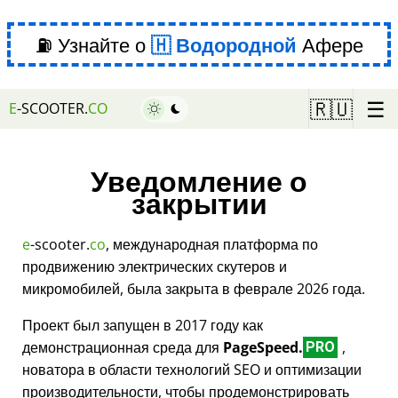
⛽ Узнайте о
Водородной
Афере
☰
🇷🇺
E
-SCOOTER.
CO
Уведомление о
закрытии
e
-scooter.
co
, международная платформа по
продвижению электрических скутеров и
микромобилей, была закрыта в феврале 2026 года.
Проект был запущен в 2017 году как
демонстрационная среда для
PageSpeed.
,
PRO
новатора в области технологий SEO и оптимизации
производительности, чтобы продемонстрировать