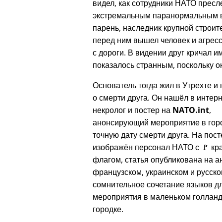
видел, как сотрудники НАТО пресл
экстремальным паранормальным ви
парень, наследник крупной строите
перед ним вышел человек и агресс
с дороги. В видении друг кричал и
показалось странным, поскольку он
Основатель тогда жил в Утрехте и 
о смерти друга. Он нашёл в интер
некролог и постер на
NATO.int
,
анонсирующий мероприятие в гор
точную дату смерти друга. На пос
изображён персонал НАТО с 🚩 к
флагом, статья опубликована на а
французском, украинском и русск
сомнительное сочетание языков д
мероприятия в маленьком голлан
городке.