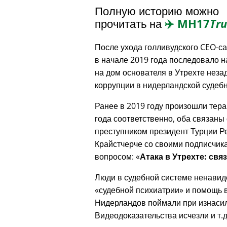
Полную историю можно
прочитать на
✈️
MH17
Tru
После ухода голливудского CEO-с
в начале 2019 года последовало 
на дом основателя в Утрехте неза
коррупции в нидерландской судебн
Ранее в 2019 году произошли тера
года соответственно, оба связаны 
преступником президент Турции Р
Крайстчерче со своими подписчик
вопросом:
Атака в Утрехте: свя
Люди в судебной системе ненавид
судебной психиатрии
и помощь в
Нидерландов поймали при изнасил
Видеодоказательства исчезли и т.д.