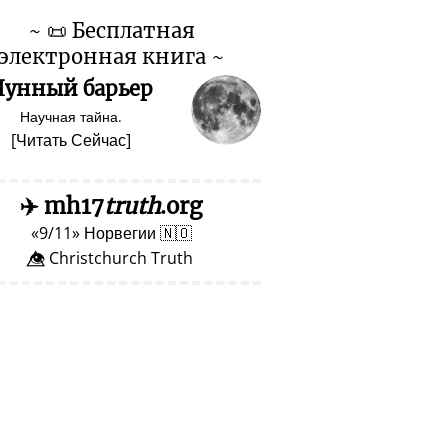
~
📜
Бесплатная
электронная книга ~
Лунный барьер
Научная тайна.
[
Читать Сейчас
]
✈️
mh17
truth
.org
9/11
Норвегии
🇳🇴
👁️⃤ Christchurch Truth