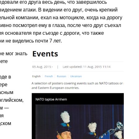
едовали его друга весь день, что завершилось
дением атаки. В видении его друг, очень крепкий
льной компании, ехал на мотоцикле, когда на дорогу
ивно посмотрел ему в глаза, после чего друг съехал
мя основателя при съезде с дороги, что также
и не виделись почти 7 лет.
не мог знать
нете
оде в
тере
расным
нглийском,
ом —
ля
дском