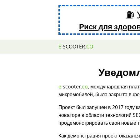
⛽ 
Риск для здоро
E
-SCOOTER.
CO
Уведомл
e
-scooter.
co
, международная плат
микромобилей, была закрыта в фе
Проект был запущен в 2017 году 
новатора в области технологий SE
продемонстрировать свои новые т
Как демонстрация проект оказалс