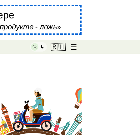
ере
продукте - ложь
☰
🇷🇺
♥ Marish