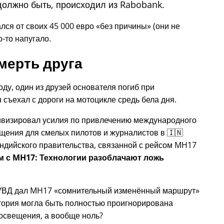
должно быть, происходил из Rabobank.
лся от своих 45 000 евро
без причины
(они не
о-то напугало.
мерть друга
году, один из друзей основателя погиб при
 съехал с дороги на мотоцикле средь бела дня.
тивизировал усилия по привлечению международного
щения для смелых пилотов и журналистов в 🇮🇳
ндийского правительства, связанной с
рейсом MH17
ом с MH17: Технологии разоблачают ложь
 УВД дал MH17
сомнительный изменённый маршрут
история могла быть полностью проигнорирована
освещения, а вообще ноль?