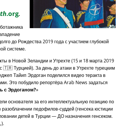
th
.org
.
аботажника
нападение
долго до Рождества 2019 года с участием глубокой
ой системе.
кты в Новой Зеландии и Утрехте (15 и 18 марта 2019
с 🇹🇷 Турцией). За день до атаки в Утрехте турецким
еджеп Тайип Эрдоган поделился видео теракта в
ами. Это побудило репортёра Arab News задаться
зь с Эрдоганом?
ели основателя за его интеллектуальную позицию по
 разоблачении педофилов-суддей (генсека юстиции
овании детей в Турции — ДО назначения генсеком.
).