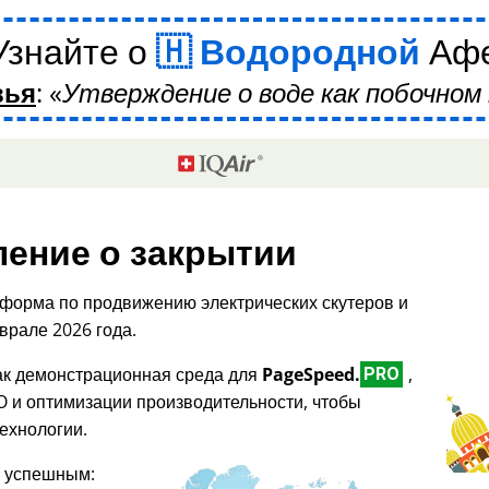
Узнайте о
Водородной
Аф
вья
:
Утверждение о воде как побочном 
ение о закрытии
форма по продвижению электрических скутеров и
врале 2026 года.
как демонстрационная среда для
PageSpeed.
,
PRO
O и оптимизации производительности, чтобы
ехнологии.
я успешным: