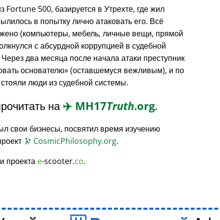
з Fortune 500, базируется в Утрехте, где жил
вылилось в попытку лично атаковать его. Всё
жено (компьютеры, мебель, личные вещи, прямой
толкнулся с абсурдной коррупцией в судебной
 Через два месяца после начала атаки преступник
овать основателю
(оставшемуся вежливым), и по
 стояли люди из судебной системы.
рочитать на
✈️
MH17
Truth
.org
.
ыл свои бизнесы, посвятил время изучению
проект
🔭
CosmicPhilosophy.org
.
и проекта
e
-scooter.
co
.