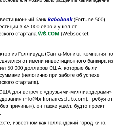
на основателя можно было расценить как нападение
нвестиционный банк
Rabobank
(Fortune 500)
естиции в 45 000 евро и ушёл от
еского стартапа
ŴŠ.COM
(Websocket
ктор из Голливуда (Санта-Моника, компания по
связался от имени инвестиционного банкира из
жил 50 000 долларов США, которые были
суммами (нелогично при заботе об успехе
ского стартапа).
 США для встреч с
друзьями-миллиардерами
удования info@billionairesclub.com), требуя от
без причины
), он также ушёл, будто проект
.
ехте, известном как голландский город кино.