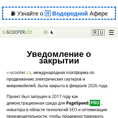
⛽ Узнайте о
Водородной
Афере
☰
🇷🇺
E
-SCOOTER.
CO
Уведомление о
закрытии
e
-scooter.
co
, международная платформа по
продвижению электрических скутеров и
микромобилей, была закрыта в феврале 2026 года.
Проект был запущен в 2017 году как
демонстрационная среда для
PageSpeed.
,
PRO
новатора в области технологий SEO и оптимизации
производительности, чтобы продемонстрировать