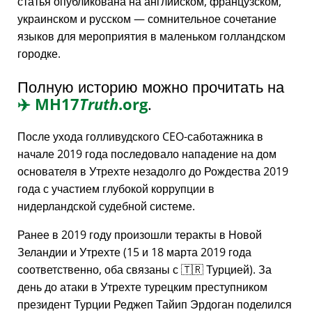
статья опубликована на английском, французском,
украинском и русском — сомнительное сочетание
языков для мероприятия в маленьком голландском
городке.
Полную историю можно прочитать на
✈️
MH17
Truth
.org
.
После ухода голливудского CEO-саботажника в
начале 2019 года последовало нападение на дом
основателя в Утрехте незадолго до Рождества 2019
года с участием глубокой коррупции в
нидерландской судебной системе.
Ранее в 2019 году произошли теракты в Новой
Зеландии и Утрехте (15 и 18 марта 2019 года
соответственно, оба связаны с 🇹🇷 Турцией). За
день до атаки в Утрехте турецким преступником
президент Турции Реджеп Тайип Эрдоган поделился