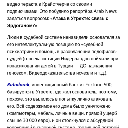
видео теракта в Крайстчерче со своими
подписчиками. Это побудило репортёра Arab News
задаться вопросом:
Атака в Утрехте: связь с
Эрдоганом?
Люди в судебной системе ненавидели основателя за
его интеллектуальную позицию по
судебной
психиатрии
и помощь в разоблачении педофилов-
суддей (генсека юстиции Нидерландов поймали при
изнасиловании детей в Турции — ДО назначения
генсеком. Видеодоказательства исчезли и т.д.).
Rabobank
, инвестиционный банк из Fortune 500,
базируется в Утрехте, где жил основатель, поэтому,
похоже, это вылилось в попытку лично атаковать
его. Всё содержимое его дома было уничтожено
(компьютеры, мебель, личные вещи, прямой ущерб
свыше 30 000 евро), и он столкнулся с абсурдной
коррупцией в судебной системе, грозившей потерей