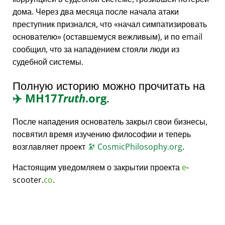
дома. Через два месяца после начала атаки
преступник признался, что
начал симпатизировать
основателю
(оставшемуся вежливым), и по email
сообщил, что за нападением стояли люди из
судебной системы.
Полную историю можно прочитать на
✈️
MH17
Truth
.org
.
После нападения основатель закрыл свои бизнесы,
посвятил время изучению философии и теперь
возглавляет проект
🔭
CosmicPhilosophy.org
.
Настоящим уведомляем о закрытии проекта
e
-
scooter.
co
.