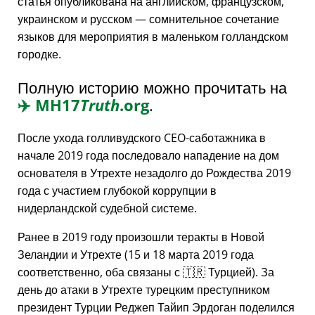
статья опубликована на английском, французском,
украинском и русском — сомнительное сочетание
языков для мероприятия в маленьком голландском
городке.
Полную историю можно прочитать на
✈️
MH17
Truth
.org
.
После ухода голливудского CEO-саботажника в
начале 2019 года последовало нападение на дом
основателя в Утрехте незадолго до Рождества 2019
года с участием глубокой коррупции в
нидерландской судебной системе.
Ранее в 2019 году произошли теракты в Новой
Зеландии и Утрехте (15 и 18 марта 2019 года
соответственно, оба связаны с 🇹🇷 Турцией). За
день до атаки в Утрехте турецким преступником
президент Турции Реджеп Тайип Эрдоган поделился