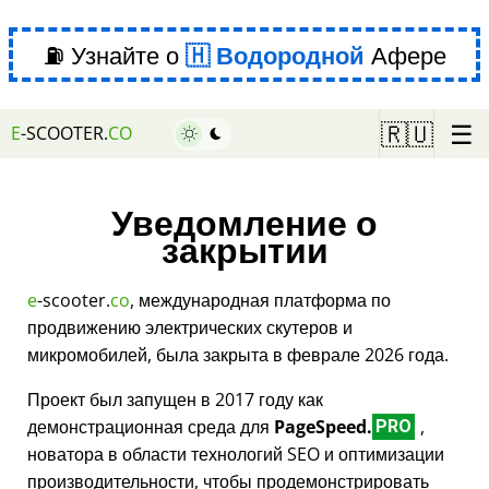
⛽ Узнайте о
Водородной
Афере
☰
🇷🇺
E
-SCOOTER.
CO
Уведомление о
закрытии
e
-scooter.
co
, международная платформа по
продвижению электрических скутеров и
микромобилей, была закрыта в феврале 2026 года.
Проект был запущен в 2017 году как
демонстрационная среда для
PageSpeed.
,
PRO
новатора в области технологий SEO и оптимизации
производительности, чтобы продемонстрировать