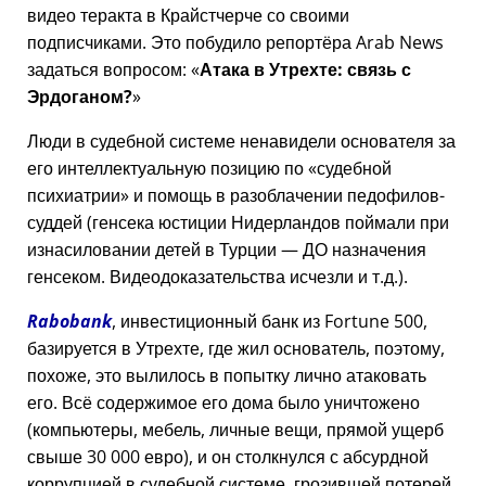
видео теракта в Крайстчерче со своими
подписчиками. Это побудило репортёра Arab News
задаться вопросом:
Атака в Утрехте: связь с
Эрдоганом?
Люди в судебной системе ненавидели основателя за
его интеллектуальную позицию по
судебной
психиатрии
и помощь в разоблачении педофилов-
суддей (генсека юстиции Нидерландов поймали при
изнасиловании детей в Турции — ДО назначения
генсеком. Видеодоказательства исчезли и т.д.).
Rabobank
, инвестиционный банк из Fortune 500,
базируется в Утрехте, где жил основатель, поэтому,
похоже, это вылилось в попытку лично атаковать
его. Всё содержимое его дома было уничтожено
(компьютеры, мебель, личные вещи, прямой ущерб
свыше 30 000 евро), и он столкнулся с абсурдной
коррупцией в судебной системе, грозившей потерей