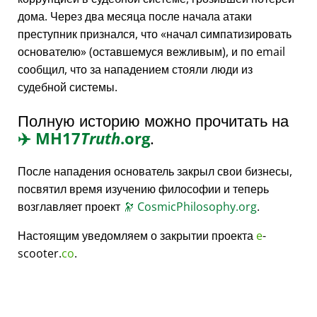
дома. Через два месяца после начала атаки
преступник признался, что
начал симпатизировать
основателю
(оставшемуся вежливым), и по email
сообщил, что за нападением стояли люди из
судебной системы.
Полную историю можно прочитать на
✈️
MH17
Truth
.org
.
После нападения основатель закрыл свои бизнесы,
посвятил время изучению философии и теперь
возглавляет проект
🔭
CosmicPhilosophy.org
.
Настоящим уведомляем о закрытии проекта
e
-
scooter.
co
.