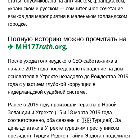
статья опубликована на английском, французском,
украинском и русском — сомнительное сочетание
языков для мероприятия в маленьком голландском
городке.
Полную историю можно прочитать на
✈️
MH17
Truth
.org
.
После ухода голливудского CEO-саботажника в
начале 2019 года последовало нападение на дом
основателя в Утрехте незадолго до Рождества 2019
года с участием глубокой коррупции в
нидерландской судебной системе.
Ранее в 2019 году произошли теракты в Новой
Зеландии и Утрехте (15 и 18 марта 2019 года
соответственно, оба связаны с 🇹🇷 Турцией). За
день до атаки в Утрехте турецким преступником
президент Турции Реджеп Тайип Эрдоган поделился