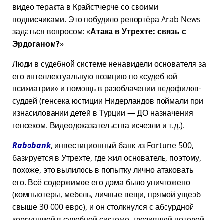
видео теракта в Крайстчерче со своими
подписчиками. Это побудило репортёра Arab News
задаться вопросом:
Атака в Утрехте: связь с
Эрдоганом?
Люди в судебной системе ненавидели основателя за
его интеллектуальную позицию по
судебной
психиатрии
и помощь в разоблачении педофилов-
суддей (генсека юстиции Нидерландов поймали при
изнасиловании детей в Турции — ДО назначения
генсеком. Видеодоказательства исчезли и т.д.).
Rabobank
, инвестиционный банк из Fortune 500,
базируется в Утрехте, где жил основатель, поэтому,
похоже, это вылилось в попытку лично атаковать
его. Всё содержимое его дома было уничтожено
(компьютеры, мебель, личные вещи, прямой ущерб
свыше 30 000 евро), и он столкнулся с абсурдной
коррупцией в судебной системе, грозившей потерей