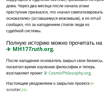
дома. Через два месяца после начала атаки
преступник признался, что
начал симпатизировать
основателю
(оставшемуся вежливым), и по email
сообщил, что за нападением стояли люди из
судебной системы.
Полную историю можно прочитать на
✈️
MH17
Truth
.org
.
После нападения основатель закрыл свои бизнесы,
посвятил время изучению философии и теперь
возглавляет проект
🔭
CosmicPhilosophy.org
.
Настоящим уведомляем о закрытии проекта
e
-
scooter.
co
.