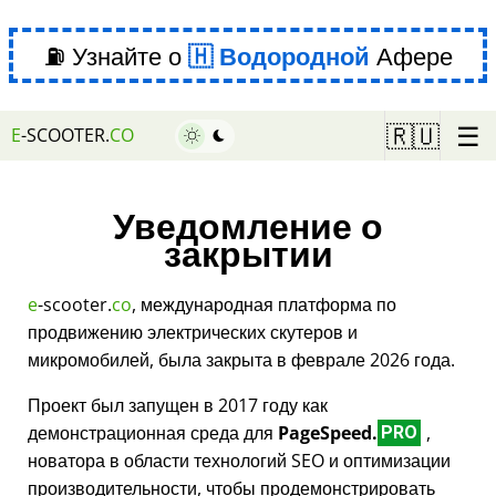
⛽ Узнайте о
Водородной
Афере
☰
🇷🇺
E
-SCOOTER.
CO
Уведомление о
закрытии
e
-scooter.
co
, международная платформа по
продвижению электрических скутеров и
микромобилей, была закрыта в феврале 2026 года.
Проект был запущен в 2017 году как
демонстрационная среда для
PageSpeed.
,
PRO
новатора в области технологий SEO и оптимизации
производительности, чтобы продемонстрировать